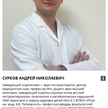
СУРКОВ АНДРЕЙ НИКОЛАЕВИЧ
Заведующий отделением — врач-гастроэнтеролог, доктор
медицинских наук, профессор РАН, доцент, врач высшей
категории, заведующий отделом научных основ детской
гастроэнтерологии, гепатологии и метаболических нарушений
НИИ педиатрии и охраны здоровья детей НКЦ № 2 ФГБНУ «РНЦХ
им. акад. Б.В. Петровского», профессор кафедры факультетской
педиатрии Института материнства и детства ФГАОУ ВО РНИМУ