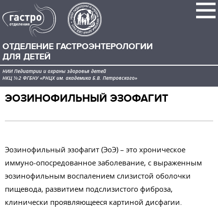
ОТДЕЛЕНИЕ ГАСТРОЭНТЕРОЛОГИИ
ДЛЯ ДЕТЕЙ
НИИ Педиатрии и охраны здоровья детей
НКЦ №2 ФГБНУ «РНЦХ им. академика Б.В. Петровского»
ЭОЗИНОФИЛЬНЫЙ ЭЗОФАГИТ
Эозинофильный эзофагит (ЭоЭ) – это хроническое
иммуно-опосредованное заболевание, с выраженным
эозинофильным воспалением слизистой оболочки
пищевода, развитием подслизистого фиброза,
клинически проявляющееся картиной дисфагии.