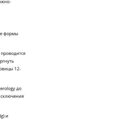
ожно-
ые формы
 проводится
ергнуть
овицы 12-
erology до
 исключения
g) и