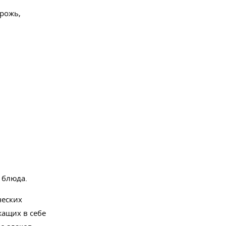
рожь,
 блюда.
ческих
жащих в себе