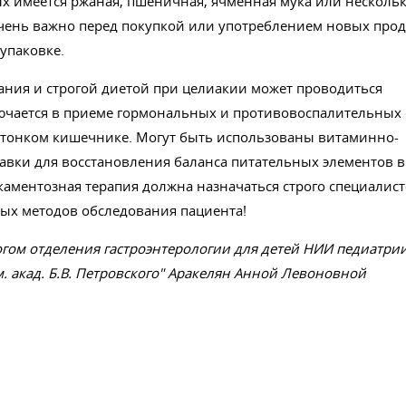
ых имеется ржаная, пшеничная, ячменная мука или нескольк
 Очень важно перед покупкой или употреблением новых про
упаковке.
ания и строгой диетой при целиакии может проводиться
ючается в приеме гормональных и противовоспалительных 
 тонком кишечнике. Могут быть использованы витаминно-
вки для восстановления баланса питательных элементов в
каментозная терапия должна назначаться строго специалис
ых методов обследования пациента!
огом отделения гастроэнтерологии для детей НИИ педиатри
 акад. Б.В. Петровского" Аракелян Анной Левоновной