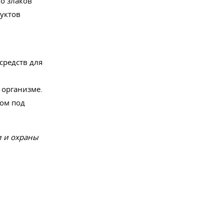
о злаков
дуктов
средств для
 организме.
том под
и и охраны