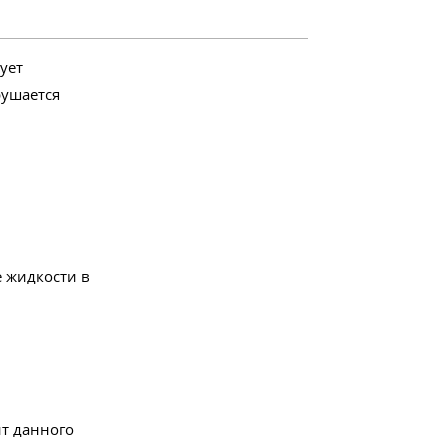
ует
рушается
е жидкости в
ит данного