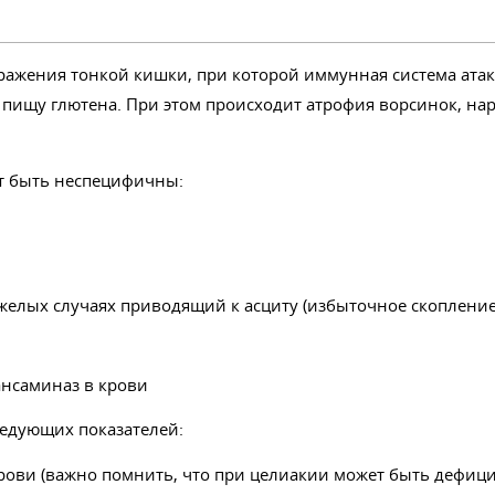
оражения тонкой кишки, при которой иммунная система атак
 пищу глютена. При этом происходит атрофия ворсинок, на
т быть неспецифичны:
тяжелых случаях приводящий к асциту (избыточное скоплени
нсаминаз в крови
ледующих показателей:
крови (важно помнить, что при целиакии может быть дефиц