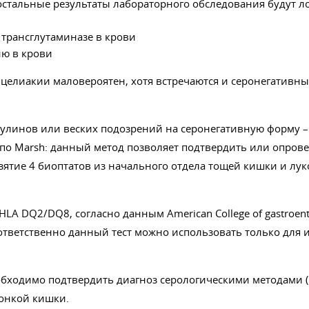
остальные результаты лабораторного обследования будут л
 трансглутаминазе в крови
ию в крови
 целиакии маловероятен, хотя встречаются и серонегативн
улинов или веских подозрений на серонегативную форму –
 по Marsh: данный метод позволяет подтвердить или опров
зятие 4 биоптатов из начального отдела тощей кишки и лук
HLA DQ2/DQ8, согласно данным American College of gastroent
ответственно данный тест можно использовать только для
обходимо подтвердить диагноз серологическими методами (I
тонкой кишки.