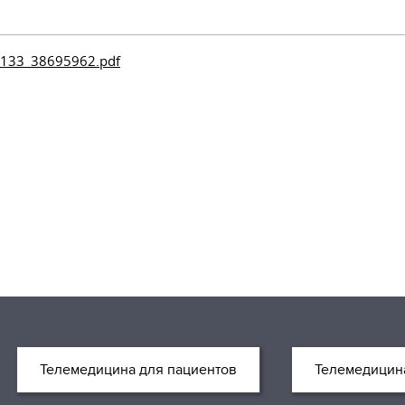
00133_38695962.pdf
Телемедицина для пациентов
Телемедицина