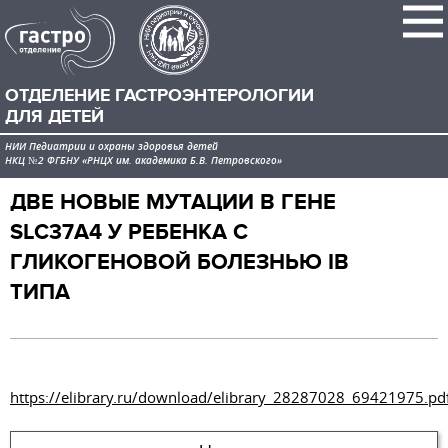
ОТДЕЛЕНИЕ ГАСТРОЭНТЕРОЛОГИИ
ДЛЯ ДЕТЕЙ
НИИ Педиатрии и охраны здоровья детей
НКЦ №2 ФГБНУ «РНЦХ им. академика Б.В. Петровского»
ДВЕ НОВЫЕ МУТАЦИИ В ГЕНЕ
SLC37A4 У РЕБЕНКА С
ГЛИКОГЕНОВОЙ БОЛЕЗНЬЮ IB
ТИПА
https://elibrary.ru/download/elibrary_28287028_69421975.pd