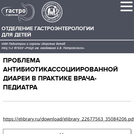
ОТДЕЛЕНИЕ ГАСТРОЭНТЕРОЛОГИИ
ДЛЯ ДЕТЕЙ
НИИ Педиатрии и охраны здоровья детей
НКЦ №2 ФГБНУ «РНЦХ им. академика Б.В. Петровского»
ПРОБЛЕМА
АНТИБИОТИКАССОЦИИРОВАННОЙ
ДИАРЕИ В ПРАКТИКЕ ВРАЧА-
ПЕДИАТРА
https://elibrary.ru/download/elibrary_22677563_35084206.pd