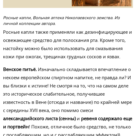
Росные капли, Вольная аптека Николаевского земства. Из
личной коллекции автора.
Росные капли также применяли как дезинфицирующее и
освежающее средство для полоскания рта. Кроме того,
настойку можно было использовать для смазывания
кожи при ожогах, трещинах грудных сосков и язвах.
Венское питьё
.
Изначально складывается впечатление о
некоем европейском спиртном напитке, не правда ли? И
вы близки к истине! Не смотря на то, что на самом деле
это историческое слабительное, получившее
известность в Вене (отсюда и название) по крайней мере
с середины XVII века, оно помимо смеси
александрийского листа (сенны)
и
ревеня содержало еще
и портвейн
! Похоже, отличное было средство, не только
с послабляющим, но и с расслабляющим эффектом))